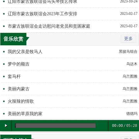
辽阳市蒙古族联谊会马头琴技艺传承
2023-10-24
辽阳市蒙古族联谊会2023年工作安排
2023-02-17
市蒙古族联谊会走访慰问老党员和贫困家庭
2023-02-17
音乐欣赏
更多
我的父亲是牧马人
黑骏马组合
梦中的额吉
乌达木
套马杆
乌兰图雅
美丽内蒙古
乌兰图雅
火辣辣的情歌
乌兰图雅
美丽的草原我的家
德德玛
00:00
/
05:28